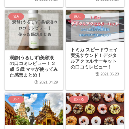
悩み
遊ぶ
トミカ スピードウェイ
実況サウンド！デジタ
潤静(うるしず)美容液
ルアクセルサーキット
の口コミレビュー！２
の口コミレビュー！
歳 ５歳 ママが使ってみ
2021.06.23
た感想まとめ！
2021.04.29
タイ
食べる