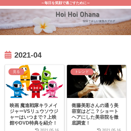
～毎日を笑顔で過ごすために～
2021-04
見る
トレンド
映画 魔進戦隊キラメイ
衛藤美彩さんの通う美
ジャーVSリュウソウジ
容室はどこ？ショート
ャーはいつまで？上映
ヘアにした美容院を徹
館やDVD特典を紹介！
底調査！
2021.05.16
2021.05.16