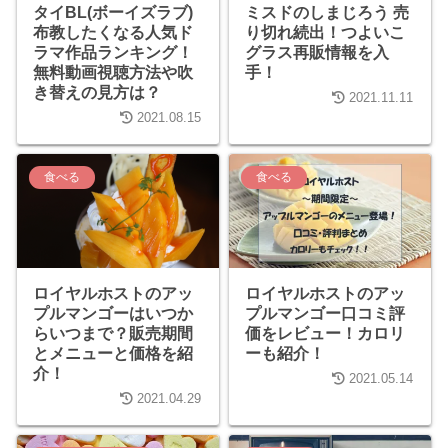
タイBL(ボーイズラブ)
ミスドのしまじろう 売
布教したくなる人気ド
り切れ続出！つよいこ
ラマ作品ランキング！
グラス再販情報を入
無料動画視聴方法や吹
手！
き替えの見方は？
2021.11.11
2021.08.15
食べる
食べる
ロイヤルホストのアッ
ロイヤルホストのアッ
プルマンゴーはいつか
プルマンゴー口コミ評
らいつまで？販売期間
価をレビュー！カロリ
とメニューと価格を紹
ーも紹介！
介！
2021.05.14
2021.04.29