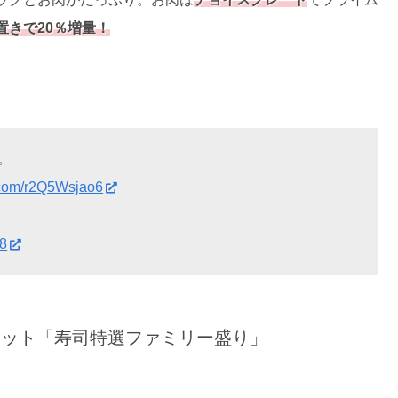
置きで20％増量！
。
r.com/r2Q5Wsjao6
18
セット「寿司特選ファミリー盛り」