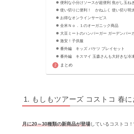
便利な小分けソースが超便利 焦がし玉ね
使い切りに便利！ かねふく 使い切り明
お得なオンラインサービス
全米Ｎｏ．１のオーガニック商品
大豆ミートのハンバーガー ガーデンバー
激安！子供服
番外編 キッズ バケツ プレイセット
番外編 キスマイ 玉森さんも大好きな冷
まとめ
もしもツアーズ コストコ 春に
月に20～30種類の新商品が登場
しているコストコ！