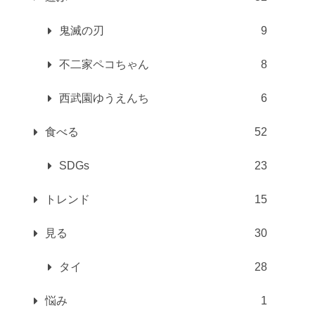
鬼滅の刃
9
不二家ペコちゃん
8
西武園ゆうえんち
6
食べる
52
SDGs
23
トレンド
15
見る
30
タイ
28
悩み
1