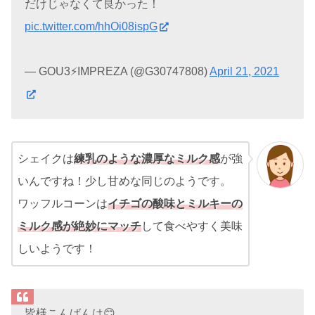
だけじゃなくて良かった！
pic.twitter.com/hhOi08ispG
— GOU3⚡IMPREZA (@G30747808)
April 21, 2021
シェイクは
練乳のような濃厚なミルク感
が強
いんですね！少し甘めな同じのようです。
ワッフルコーンは
イチゴの酸味とミルキーの
ミルク感が絶妙にマッチ
して食べやすく美味
しいようです！
皆様こんばんは😊