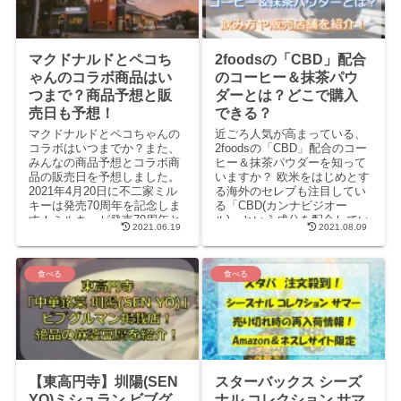
マクドナルドとペコち
2foodsの「CBD」配合
ゃんのコラボ商品はい
のコーヒー＆抹茶パウ
つまで？商品予想と販
ダーとは？どこで購入
売日も予想！
できる？
マクドナルドとペコちゃんの
近ごろ人気が高まっている、
コラボはいつまでか？また、
2foodsの「CBD」配合のコー
みんなの商品予想とコラボ商
ヒー＆抹茶パウダーを知って
品の販売日を予想しました。
いますか？ 欧米をはじめとす
2021年4月20日に不二家ミル
る海外のセレブも注目してい
キーは発売70周年を記念しま
る「CBD(カンナビジオー
す！ミルキーが発売70周年と
ル)」という成分を配合してい
2021.06.19
2021.08.09
いうことで、「ミルキー味」
る注目のフードです。 2food
が来るんではないか...
は、ヘ...
食べる
食べる
【東高円寺】圳陽(SEN
スターバックス シーズ
YO)ミシュラン ビブグ
ナル コレクション サマ