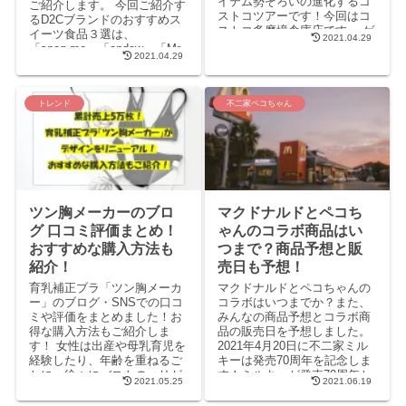
イテム勢ぞろいの進化するコ
ご紹介します。 今回ご紹介す
ストコツアーです！今回はコ
るD2Cブランドのおすすめス
ストコ多摩境倉庫店です。 ゲ
イーツ食品３選は、
2021.04.29
ストは、小島奈津子さん、ア
「snaq.me」「andew」「Mr.
2021.04.29
ルピ...
CHEESECA...
トレンド
不二家ペコちゃん
ツン胸メーカーのブロ
マクドナルドとペコち
グ 口コミ評価まとめ！
ゃんのコラボ商品はい
おすすめな購入方法も
つまで？商品予想と販
紹介！
売日も予想！
育乳補正ブラ「ツン胸メーカ
マクドナルドとペコちゃんの
ー」のブログ・SNSでの口コ
コラボはいつまでか？また、
ミや評価をまとめました！お
みんなの商品予想とコラボ商
得な購入方法もご紹介しま
品の販売日を予想しました。
す！ 女性は出産や母乳育児を
2021年4月20日に不二家ミル
経験したり、年齢を重ねるご
キーは発売70周年を記念しま
とに、徐々にバストのハリが
す！ミルキーが発売70周年と
2021.05.25
2021.06.19
無くなり形が崩れてきますよ
いうことで、「ミルキー味」
ね。 私も...
が来るんではないか...