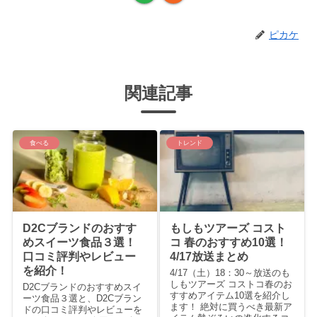
ピカケ
関連記事
食べる
トレンド
D2Cブランドのおすす
もしもツアーズ コスト
めスイーツ食品３選！
コ 春のおすすめ10選！
口コミ評判やレビュー
4/17放送まとめ
を紹介！
4/17（土）18：30～放送のも
しもツアーズ コストコ春のお
D2Cブランドのおすすめスイ
すすめアイテム10選を紹介し
ーツ食品３選と、D2Cブラン
ます！ 絶対に買うべき最新ア
ドの口コミ評判やレビューを