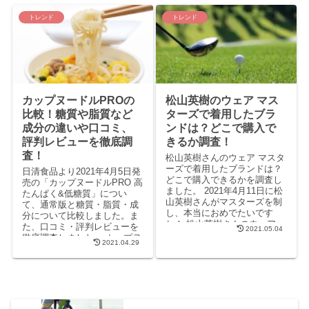
トレンド
トレンド
カップヌードルPROの
松山英樹のウェア マス
比較！糖質や脂質など
ターズで着用したブラ
成分の違いや口コミ、
ンドは？どこで購入で
評判レビューを徹底調
きるか調査！
査！
松山英樹さんのウェア マスタ
ーズで着用したブランドは？
日清食品より2021年4月5日発
どこで購入できるかを調査し
売の「カップヌードルPRO 高
ました。 2021年4月11日に松
たんぱく&低糖質」につい
山英樹さんがマスターズを制
て、通常版と糖質・脂質・成
し、本当におめでたいです
分について比較しました。ま
ね！ 松山英樹さんのウェア
た、口コミ・評判レビューを
2021.05.04
マスターズで着用していたブ
徹底調査しました。 カップヌ
2021.04.29
ラ...
ードルPROは通常版と比較す
ると、糖質が50％OFF、たん
ぱく質は5～6.3gのアップ、残
念ながら脂質は通常版よりも
高い結果となりました。 口コ
ミでも味は通常版とほとんど