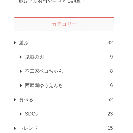
販は？原材料や口コミも調査！
カテゴリー
遊ぶ
32
鬼滅の刃
9
不二家ペコちゃん
8
西武園ゆうえんち
6
食べる
52
SDGs
23
トレンド
15