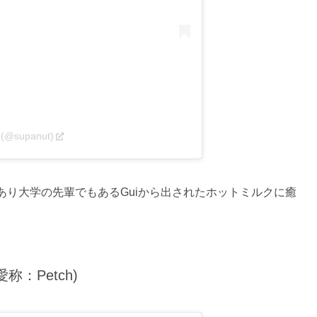
 (@supanut)
り大学の先輩でもあるGuiから出されたホットミルクに癒
(愛称：Petch)