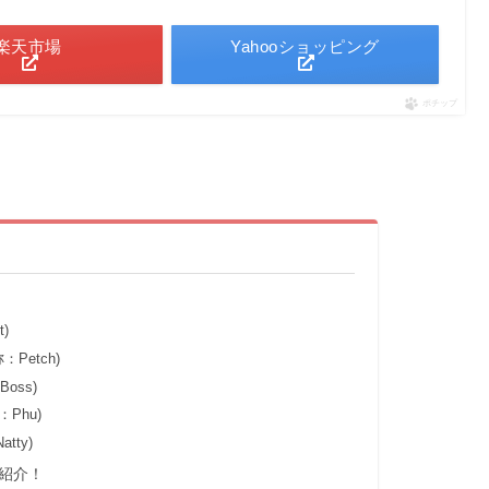
楽天市場
Yahooショッピング
ポチップ
t)
称：Petch)
Boss)
称：Phu)
atty)
を紹介！