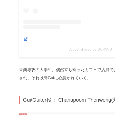
A post shared by SUPANUT
音楽専攻の大学生。偶然立ち寄ったカフェで店員であ
され、それ以降Guiに心惹かれていく。
Gui/Guiter役： Chanapoom Thenwong